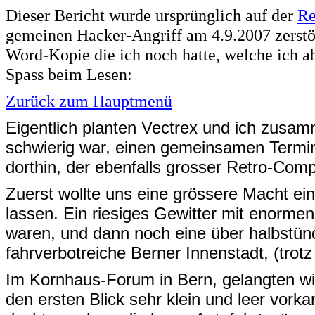
Dieser Bericht wurde ursprünglich auf der
Re
gemeinen Hacker-Angriff am 4.9.2007 zerstör
Word-Kopie die ich noch hatte, welche ich ab
Spass beim Lesen:
Zurück zum Hauptmenü
Eigentlich planten Vectrex und ich zus
schwierig war, einen gemeinsamen Termin
dorthin, der ebenfalls grosser Retro-Com
Zuerst wollte uns eine grössere Macht e
lassen. Ein riesiges Gewitter mit enorm
waren, und dann noch eine über halbstünd
fahrverbotreiche Berner Innenstadt, (trot
Im Kornhaus-Forum in Bern, gelangten wir
den ersten Blick sehr klein und leer vorka